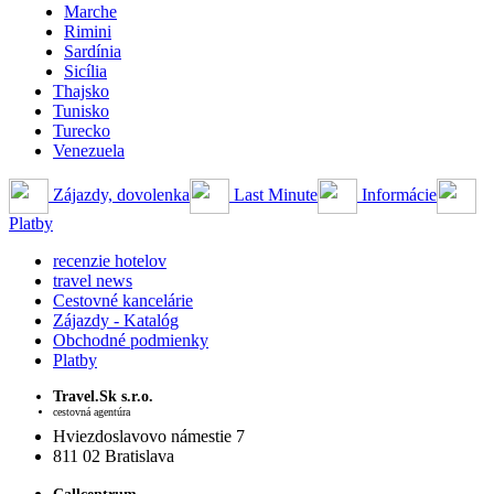
Marche
Rimini
Sardínia
Sicília
Thajsko
Tunisko
Turecko
Venezuela
Zájazdy, dovolenka
Last Minute
Informácie
Platby
recenzie hotelov
travel news
Cestovné kancelárie
Zájazdy - Katalóg
Obchodné podmienky
Platby
Travel.Sk s.r.o.
cestovná agentúra
Hviezdoslavovo námestie 7
811 02 Bratislava