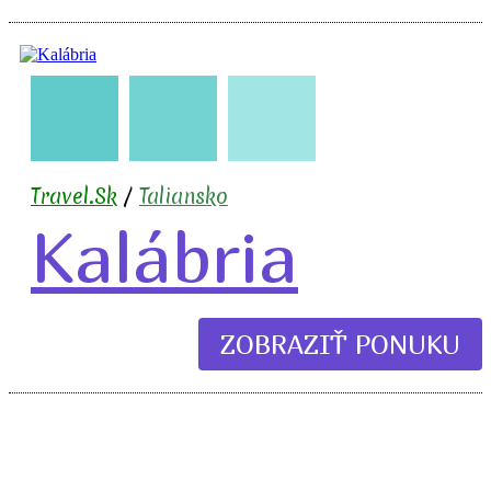
🇮🇹
🧳
✈️
🏖️
🍹
Travel.Sk
/
Taliansko
Kalábria
ZOBRAZIŤ PONUKU