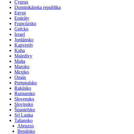
Cyprus
Dominikánska republika
Egypt
Emiráty
Francúzsko
Grécko
Izrael
Jordánsko
Kapverdy
Kuba
Maledivy
Malta
Maroko
Mexiko
Omán
Portugalsko
Rakúsko
Rumunsko
Slovensko
Slovinsko
Španielsko
Srí Lanka
Taliansko
Abruzzo
Benátsko