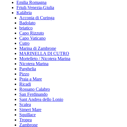
Emilia Romagna
Friuli-Venezia-Giulia
Kalábria
Acconia di Curinga
Badolato
briatico
Capo Rizzuto
Capo Vaticano
Cutro
Marina di Zambrone
MARINELLA DI CUTRO
Mortelleto / Nicotera Marina
Nicotera Marina
Parghelia
Pizzo
Praia a Mare
Ricadi
Rossano Calabro
San Ferdinando
Sant Andrea dello Lonio
Scalea
Simeri Mare
Squillace
Tropea
Zambrone