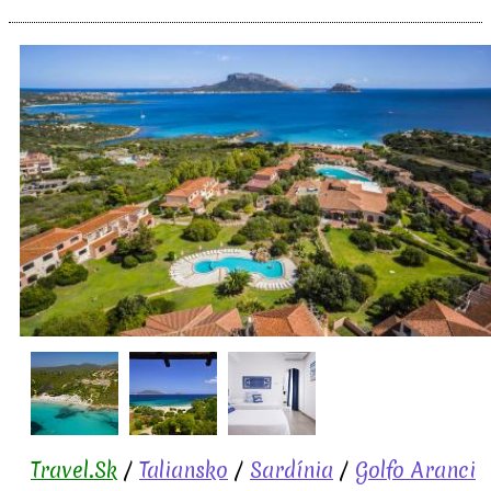
Travel.Sk
/
Taliansko
/
Sardínia
/
Golfo Aranci