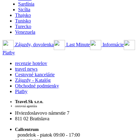
Sardínia
Sicília
Thajsko
Tunisko
Turecko
Venezuela
Zájazdy, dovolenka
Last Minute
Informácie
Platby
recenzie hotelov
travel news
Cestovné kancelárie
Zájazdy - Katalóg
Obchodné podmienky
Platby
Travel.Sk s.r.o.
cestovná agentúra
Hviezdoslavovo námestie 7
811 02 Bratislava
Callcentrum
pondelok - piatok 09:00 - 17:00