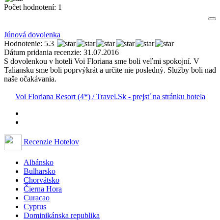
Počet hodnotení:
1
Júnová dovolenka
Hodnotenie: 5.3
Dátum pridania recenzie: 31.07.2016
S dovolenkou v hoteli Voi Floriana sme boli veľmi spokojní. V
Taliansku sme boli poprvýkrát a určite nie posledný. Služby boli nad
naše očakávania.
Voi Floriana Resort (4*) / Travel.Sk - prejsť na stránku hotela
Recenzie Hotelov
Albánsko
Bulharsko
Chorvátsko
Čierna Hora
Curacao
Cyprus
Dominikánska republika