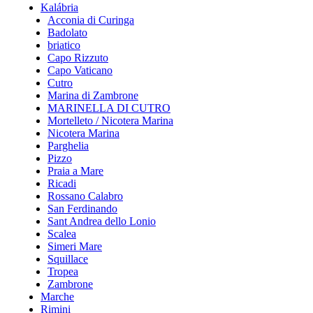
Kalábria
Acconia di Curinga
Badolato
briatico
Capo Rizzuto
Capo Vaticano
Cutro
Marina di Zambrone
MARINELLA DI CUTRO
Mortelleto / Nicotera Marina
Nicotera Marina
Parghelia
Pizzo
Praia a Mare
Ricadi
Rossano Calabro
San Ferdinando
Sant Andrea dello Lonio
Scalea
Simeri Mare
Squillace
Tropea
Zambrone
Marche
Rimini