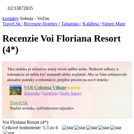
02/33872835
kontakty
Sobota - Voľno
Travel.Sk
|
Recenzie Hotelov
|
Taliansko
|
Kalábria
|
Simeri Mare
Recenzie Voi Floriana Resort
(4*)
Táto stránka je súčasťou starej verzie nášho webu. Niektoré odkazy a
informácie už môžu byť zastaralé alebo neplatné.
Aby sa Vám
zobrazovali
aktuálne ponuky a informácie, prejdite prosím na nové stránky:
VOI Colonna Village
★★★★
Taliansko
/
Sardínia
/
Golfo Aranci
Travel.Sk
Titulná stránka, vyhľadávanie zájazdov
Voi Floriana Resort (4*)
Celkové hodnotenie:
5.3
zo
6