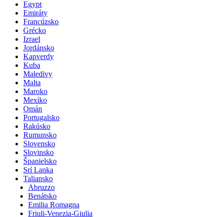
Egypt
Emiráty
Francúzsko
Grécko
Izrael
Jordánsko
Kapverdy
Kuba
Maledivy
Malta
Maroko
Mexiko
Omán
Portugalsko
Rakúsko
Rumunsko
Slovensko
Slovinsko
Španielsko
Srí Lanka
Taliansko
Abruzzo
Benátsko
Emilia Romagna
Friuli-Venezia-Giulia