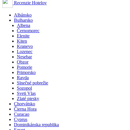
Recenzie Hotelov
Albánsko
Bulharsko
Albena
Černomorec
Elenite
Kiten
Kranevo
Lozenec
Nesebar
Obzor
Pomorie
Primorsko
Ravda
Slnečné pobrežie
Sozopol
Sveti Vlas
Zlaté piesky
Chorvátsko
Čierna Hora
Curacao
Cyprus
Dominikánska republika
Egypt