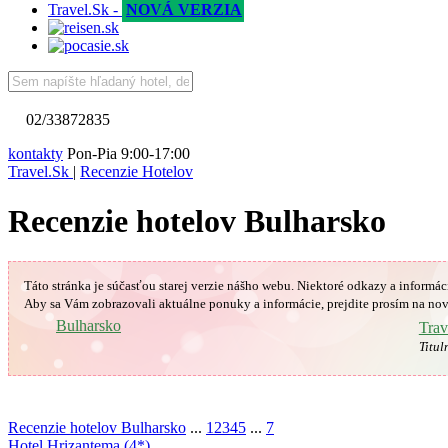
Travel.Sk -
NOVÁ VERZIA
02/33872835
kontakty
Pon-Pia 9:00-17:00
Travel.Sk
|
Recenzie Hotelov
Recenzie hotelov Bulharsko
Táto stránka je súčasťou starej verzie nášho webu. Niektoré odkazy a informác
Aby sa Vám
zobrazovali aktuálne ponuky a informácie, prejdite prosím na nov
🇧🇬
Bulharsko
Trav
Titul
Recenzie hotelov Bulharsko
...
1
2
3
4
5
...
7
Hotel Hrizantema (4*)