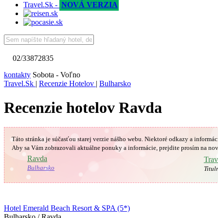
Travel.Sk -
NOVÁ VERZIA
02/33872835
kontakty
Sobota - Voľno
Travel.Sk
|
Recenzie Hotelov
|
Bulharsko
Recenzie hotelov Ravda
Táto stránka je súčasťou starej verzie nášho webu. Niektoré odkazy a informác
Aby sa Vám
zobrazovali aktuálne ponuky a informácie, prejdite prosím na nov
🇧🇬
Ravda
Trav
Bulharsko
Titul
Hotel Emerald Beach Resort & SPA (5*)
Bulharsko / Ravda