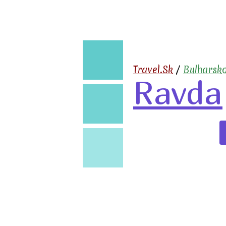
🧳
Travel.Sk
/
Bulharsk
Ravda
✈️
🏖️
🍹