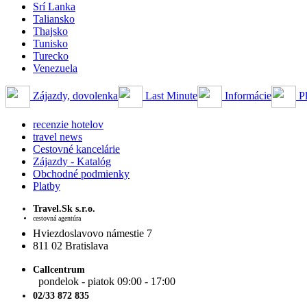
Srí Lanka
Taliansko
Thajsko
Tunisko
Turecko
Venezuela
Zájazdy, dovolenka
Last Minute
Informácie
Pl
recenzie hotelov
travel news
Cestovné kancelárie
Zájazdy - Katalóg
Obchodné podmienky
Platby
Travel.Sk s.r.o.
cestovná agentúra
Hviezdoslavovo námestie 7
811 02 Bratislava
Callcentrum
pondelok - piatok 09:00 - 17:00
02/33 872 835