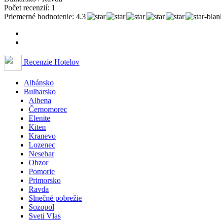
Počet recenzií: 1
Priemerné hodnotenie: 4.3
Recenzie Hotelov
Albánsko
Bulharsko
Albena
Černomorec
Elenite
Kiten
Kranevo
Lozenec
Nesebar
Obzor
Pomorie
Primorsko
Ravda
Slnečné pobrežie
Sozopol
Sveti Vlas