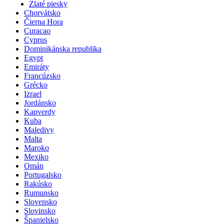
Zlaté piesky
Chorvátsko
Čierna Hora
Curacao
Cyprus
Dominikánska republika
Egypt
Emiráty
Francúzsko
Grécko
Izrael
Jordánsko
Kapverdy
Kuba
Maledivy
Malta
Maroko
Mexiko
Omán
Portugalsko
Rakúsko
Rumunsko
Slovensko
Slovinsko
Španielsko