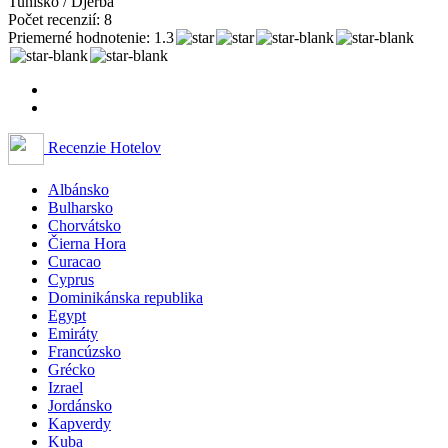
Tunisko / Djerba
Počet recenzií: 8
Priemerné hodnotenie: 1.3
Recenzie Hotelov
Albánsko
Bulharsko
Chorvátsko
Čierna Hora
Curacao
Cyprus
Dominikánska republika
Egypt
Emiráty
Francúzsko
Grécko
Izrael
Jordánsko
Kapverdy
Kuba