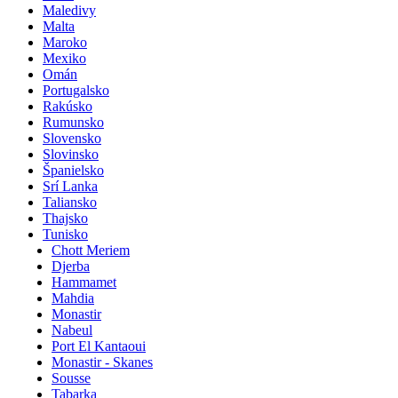
Maledivy
Malta
Maroko
Mexiko
Omán
Portugalsko
Rakúsko
Rumunsko
Slovensko
Slovinsko
Španielsko
Srí Lanka
Taliansko
Thajsko
Tunisko
Chott Meriem
Djerba
Hammamet
Mahdia
Monastir
Nabeul
Port El Kantaoui
Monastir - Skanes
Sousse
Tabarka