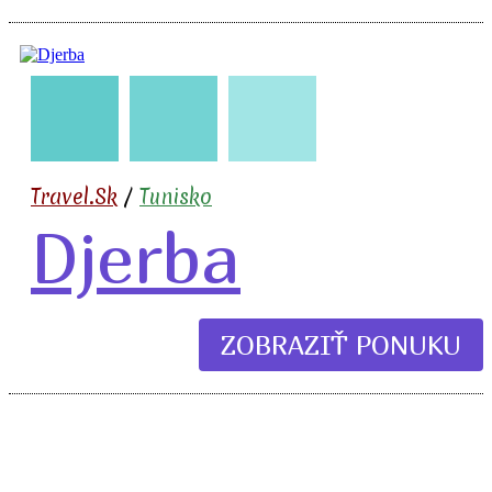
🇹🇳
🧳
✈️
🏖️
🍹
Travel.Sk
/
Tunisko
Djerba
ZOBRAZIŤ PONUKU