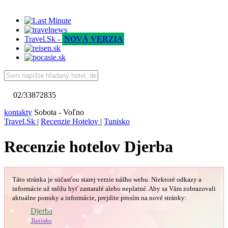
Travel.Sk -
NOVÁ VERZIA
02/33872835
kontakty
Sobota - Voľno
Travel.Sk
|
Recenzie Hotelov
|
Tunisko
Recenzie hotelov Djerba
Táto stránka je súčasťou starej verzie nášho webu. Niektoré odkazy a
informácie už môžu byť zastaralé alebo neplatné.
Aby sa Vám
zobrazovali
aktuálne ponuky a informácie, prejdite prosím na nové stránky:
🇹🇳
Djerba
Tunisko