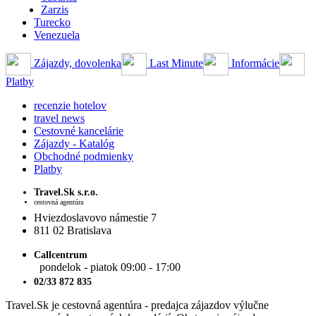
Zarzis
Turecko
Venezuela
Zájazdy, dovolenka
Last Minute
Informácie
Platby
recenzie hotelov
travel news
Cestovné kancelárie
Zájazdy - Katalóg
Obchodné podmienky
Platby
Travel.Sk s.r.o.
cestovná agentúra
Hviezdoslavovo námestie 7
811 02 Bratislava
Callcentrum
pondelok - piatok 09:00 - 17:00
02/33 872 835
Travel.Sk je cestovná agentúra - predajca zájazdov výlučne