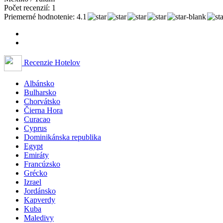
Počet recenzií: 1
Priemerné hodnotenie: 4.1
Recenzie Hotelov
Albánsko
Bulharsko
Chorvátsko
Čierna Hora
Curacao
Cyprus
Dominikánska republika
Egypt
Emiráty
Francúzsko
Grécko
Izrael
Jordánsko
Kapverdy
Kuba
Maledivy