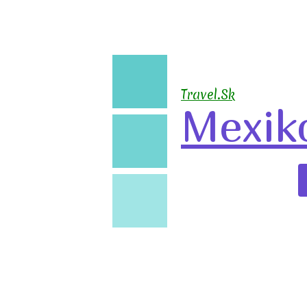
🧳
Travel.Sk
Mexik
🛣️
🏖️