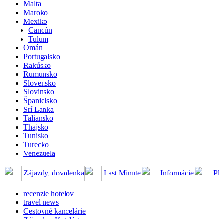
Malta
Maroko
Mexiko
Cancún
Tulum
Omán
Portugalsko
Rakúsko
Rumunsko
Slovensko
Slovinsko
Španielsko
Srí Lanka
Taliansko
Thajsko
Tunisko
Turecko
Venezuela
Zájazdy, dovolenka
Last Minute
Informácie
Pl
recenzie hotelov
travel news
Cestovné kancelárie