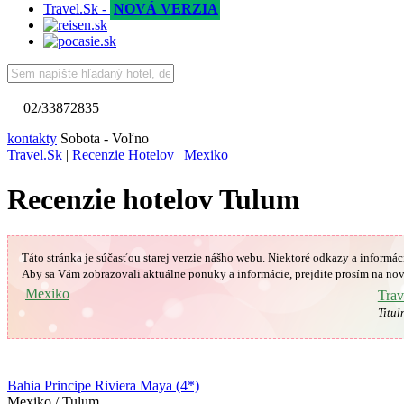
Travel.Sk -
NOVÁ VERZIA
02/33872835
kontakty
Sobota - Voľno
Travel.Sk
|
Recenzie Hotelov
|
Mexiko
Recenzie hotelov Tulum
Táto stránka je súčasťou starej verzie nášho webu. Niektoré odkazy a informác
Aby sa Vám
zobrazovali aktuálne ponuky a informácie, prejdite prosím na nov
Mexiko
Trav
Titul
Bahia Principe Riviera Maya (4*)
Mexiko / Tulum