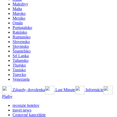
Maledivy
Malta
Maroko
Mexiko
Omán
Portugalsko
Rakúsko
Rumunsko
Slovensko
Slovinsko
Španielsko
Srí Lanka
Taliansko
Thajsko
Tunisko
Turecko
Venezuela
Zájazdy, dovolenka
Last Minute
Informácie
Platby
recenzie hotelov
travel news
Cestovné kancelárie