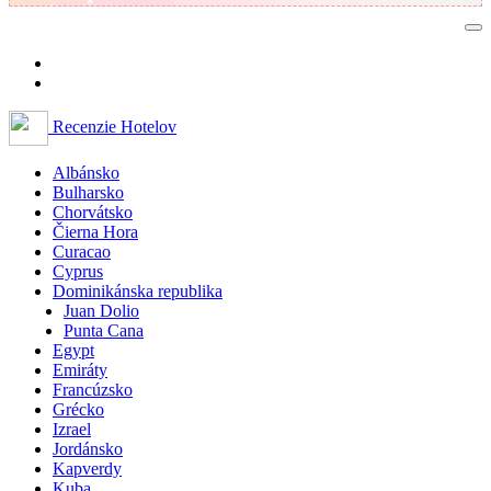
Recenzie Hotelov
Albánsko
Bulharsko
Chorvátsko
Čierna Hora
Curacao
Cyprus
Dominikánska republika
Juan Dolio
Punta Cana
Egypt
Emiráty
Francúzsko
Grécko
Izrael
Jordánsko
Kapverdy
Kuba