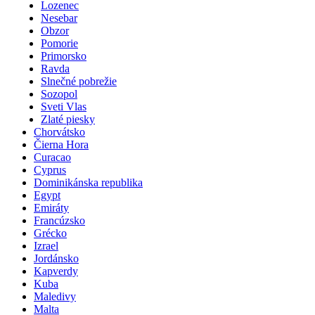
Lozenec
Nesebar
Obzor
Pomorie
Primorsko
Ravda
Slnečné pobrežie
Sozopol
Sveti Vlas
Zlaté piesky
Chorvátsko
Čierna Hora
Curacao
Cyprus
Dominikánska republika
Egypt
Emiráty
Francúzsko
Grécko
Izrael
Jordánsko
Kapverdy
Kuba
Maledivy
Malta