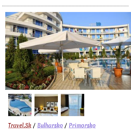
Travel.Sk
/
Bulharsko
/
Primorsko