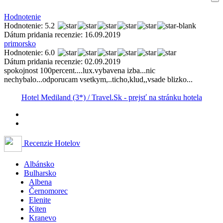
Hodnotenie
Hodnotenie: 5.2
Dátum pridania recenzie: 16.09.2019
primorsko
Hodnotenie: 6.0
Dátum pridania recenzie: 02.09.2019
spokojnost 100percent....lux.vybavena izba...nic
nechybalo...odporucam vsetkym,..ticho,klud,,vsade blizko...
Hotel Mediland (3*) / Travel.Sk - prejsť na stránku hotela
Recenzie Hotelov
Albánsko
Bulharsko
Albena
Černomorec
Elenite
Kiten
Kranevo