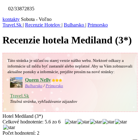
02/33872835
kontakty
Sobota - Voľno
Travel.Sk
|
Recenzie Hotelov
|
Bulharsko
|
Primorsko
Recenzie hotela Mediland (3*)
Táto stránka je súčasťou starej verzie nášho webu. Niektoré odkazy a
informácie už môžu byť zastaralé alebo neplatné.
Aby sa Vám
zobrazovali
aktuálne ponuky a informácie, prejdite prosím na nové stránky:
Queen Nelly
★★★
Bulharsko
/
Primorsko
Travel.Sk
Titulná stránka, vyhľadávanie zájazdov
Hotel Mediland (3*)
Celkové hodnotenie:
5.6
zo
6
Počet hodnotení:
2