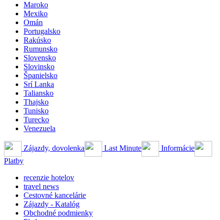
Maroko
Mexiko
Omán
Portugalsko
Rakúsko
Rumunsko
Slovensko
Slovinsko
Španielsko
Srí Lanka
Taliansko
Thajsko
Tunisko
Turecko
Venezuela
Zájazdy, dovolenka
Last Minute
Informácie
Platby
recenzie hotelov
travel news
Cestovné kancelárie
Zájazdy - Katalóg
Obchodné podmienky