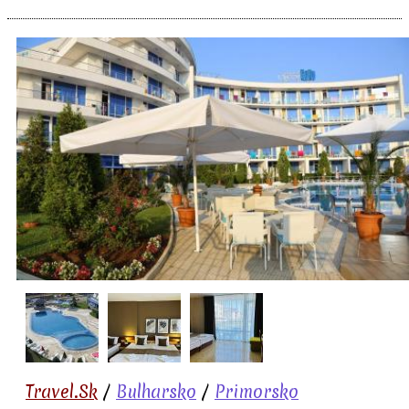
Travel.Sk
/
Bulharsko
/
Primorsko