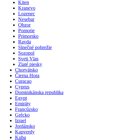
Kiten
Kranevo
Lozenec
Nesebar
Obzor
Pomorie
Primorsko
Ravda
Slnečné pobrežie
Sozopol
Sveti Vlas
Zlaté piesky
Chorvátsko
Čierna Hora
Curacao
Cyprus
Dominikánska republika
Egypt
Emiráty
Francúzsko
Grécko
Izrael
Jordánsko
Kapverdy
Kuba