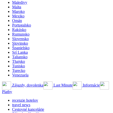
Maledivy
Malta
Maroko
Mexiko
Omán
Portugalsko
Rakúsko
Rumunsko
Slovensko
Slovinsko
Španielsko
Srí Lanka
Taliansko
Thajsko
Tunisko
Turecko
Venezuela
Zájazdy, dovolenka
Last Minute
Informácie
Platby
recenzie hotelov
travel news
Cestovné kancelárie