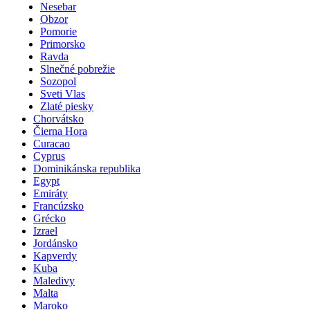
Nesebar
Obzor
Pomorie
Primorsko
Ravda
Slnečné pobrežie
Sozopol
Sveti Vlas
Zlaté piesky
Chorvátsko
Čierna Hora
Curacao
Cyprus
Dominikánska republika
Egypt
Emiráty
Francúzsko
Grécko
Izrael
Jordánsko
Kapverdy
Kuba
Maledivy
Malta
Maroko