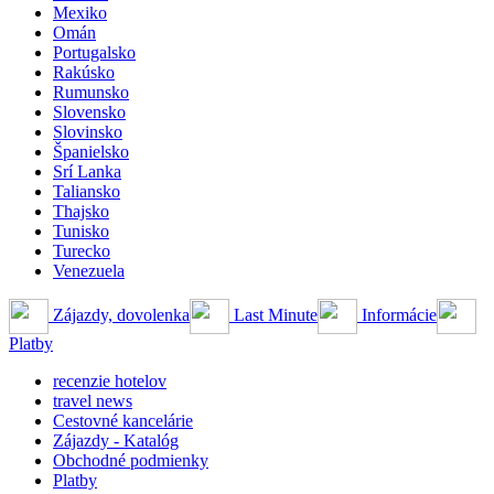
Mexiko
Omán
Portugalsko
Rakúsko
Rumunsko
Slovensko
Slovinsko
Španielsko
Srí Lanka
Taliansko
Thajsko
Tunisko
Turecko
Venezuela
Zájazdy, dovolenka
Last Minute
Informácie
Platby
recenzie hotelov
travel news
Cestovné kancelárie
Zájazdy - Katalóg
Obchodné podmienky
Platby