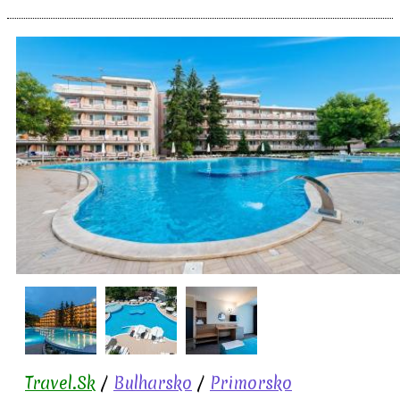
Travel.Sk
/
Bulharsko
/
Primorsko