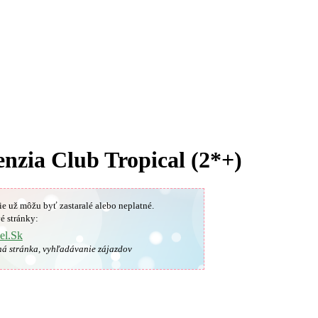
enzia Club Tropical (2*+)
ie už môžu byť zastaralé alebo neplatné.
é stránky:
el.Sk
ná stránka, vyhľadávanie zájazdov