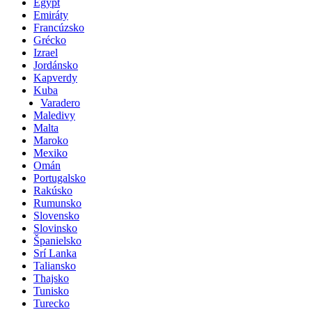
Egypt
Emiráty
Francúzsko
Grécko
Izrael
Jordánsko
Kapverdy
Kuba
Varadero
Maledivy
Malta
Maroko
Mexiko
Omán
Portugalsko
Rakúsko
Rumunsko
Slovensko
Slovinsko
Španielsko
Srí Lanka
Taliansko
Thajsko
Tunisko
Turecko