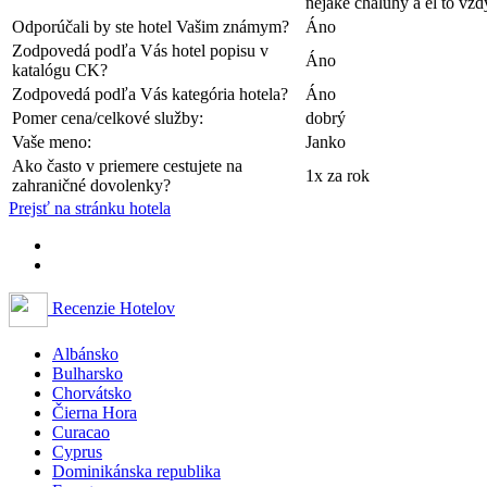
nejaké chaluhy a el to vžd
Odporúčali by ste hotel Vašim známym?
Áno
Zodpovedá podľa Vás hotel popisu v
Áno
katalógu CK?
Zodpovedá podľa Vás kategória hotela?
Áno
Pomer cena/celkové služby:
dobrý
Vaše meno:
Janko
Ako často v priemere cestujete na
1x za rok
zahraničné dovolenky?
Prejsť na stránku hotela
Recenzie Hotelov
Albánsko
Bulharsko
Chorvátsko
Čierna Hora
Curacao
Cyprus
Dominikánska republika