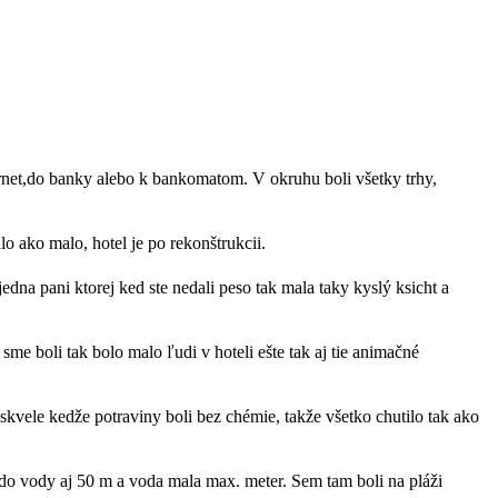
ternet,do banky alebo k bankomatom. V okruhu boli všetky trhy,
o ako malo, hotel je po rekonštrukcii.
jedna pani ktorej ked ste nedali peso tak mala taky kyslý ksicht a
me boli tak bolo malo ľudi v hoteli ešte tak aj tie animačné
skvele kedže potraviny boli bez chémie, takže všetko chutilo tak ako
e do vody aj 50 m a voda mala max. meter. Sem tam boli na pláži