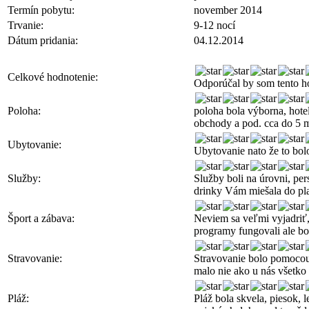
Termín pobytu:
november 2014
Trvanie:
9-12 nocí
Dátum pridania:
04.12.2014
Celkové hodnotenie:
Odporúčal by som tento h
Poloha:
poloha bola výborna, hotel
obchody a pod. cca do 5 
Ubytovanie:
Ubytovanie nato že to bolo
Služby:
Služby boli na úrovni, per
drinky Vám miešala do pla
Šport a zábava:
Neviem sa veľmi vyjadriť, 
programy fungovali ale bol
Stravovanie:
Stravovanie bolo pomocou š
malo nie ako u nás všetko
Pláž:
Pláž bola skvela, piesok, 