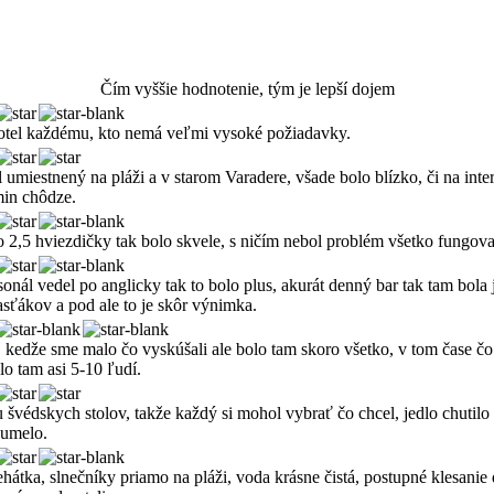
Čím vyššie hodnotenie, tým je lepší dojem
otel každému, kto nemá veľmi vysoké požiadavky.
 umiestnený na pláži a v starom Varadere, všade bolo blízko, či na in
min chôdze.
 2,5 hviezdičky tak bolo skvele, s ničím nebol problém všetko fungoval
sonál vedel po anglicky tak to bolo plus, akurát denný bar tak tam bola 
sťákov a pod ale to je skôr výnimka.
kedže sme malo čo vyskúšali ale bolo tam skoro všetko, v tom čase čo s
o tam asi 5-10 ľudí.
védskych stolov, takže každý si mohol vybrať čo chcel, jedlo chutilo 
 umelo.
lehátka, slnečníky priamo na pláži, voda krásne čistá, postupné klesani