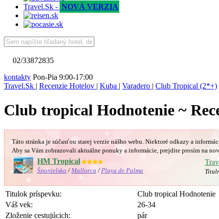
Travel.Sk -
NOVÁ VERZIA
02/33872835
kontakty
Pon-Pia 9:00-17:00
Travel.Sk
|
Recenzie Hotelov
|
Kuba
|
Varadero
|
Club Tropical (2*+)
Club tropical Hodnotenie ~ Rec
Táto stránka je súčasťou starej verzie nášho webu. Niektoré odkazy a informác
Aby sa Vám
zobrazovali aktuálne ponuky a informácie, prejdite prosím na nov
HM Tropical
★★★★
Trav
Španielsko
/
Mallorca
/
Playa de Palma
Titul
Titulok príspevku:
Club tropical Hodnotenie
Váš vek:
26-34
Zloženie cestujúcich:
pár