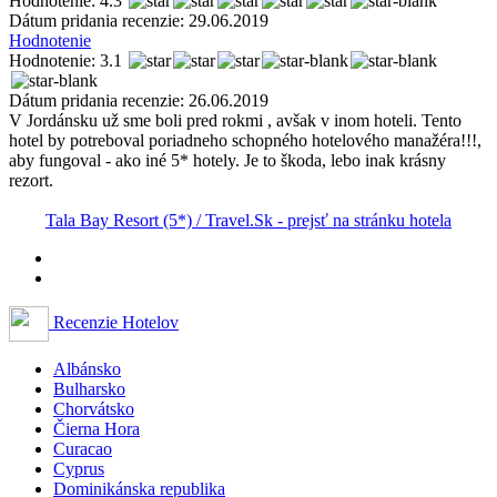
Hodnotenie: 4.3
Dátum pridania recenzie: 29.06.2019
Hodnotenie
Hodnotenie: 3.1
Dátum pridania recenzie: 26.06.2019
V Jordánsku už sme boli pred rokmi , avšak v inom hoteli. Tento
hotel by potreboval poriadneho schopného hotelového manažéra!!!,
aby fungoval - ako iné 5* hotely. Je to škoda, lebo inak krásny
rezort.
Tala Bay Resort (5*) / Travel.Sk - prejsť na stránku hotela
Recenzie Hotelov
Albánsko
Bulharsko
Chorvátsko
Čierna Hora
Curacao
Cyprus
Dominikánska republika