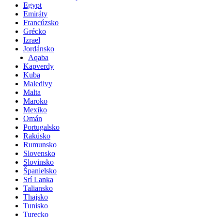
Egypt
Emiráty
Francúzsko
Grécko
Izrael
Jordánsko
Aqaba
Kapverdy
Kuba
Maledivy
Malta
Maroko
Mexiko
Omán
Portugalsko
Rakúsko
Rumunsko
Slovensko
Slovinsko
Španielsko
Srí Lanka
Taliansko
Thajsko
Tunisko
Turecko