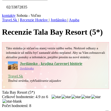
02/33872835
kontakty
Sobota - Voľno
Travel.Sk
|
Recenzie Hotelov
|
Jordánsko
|
Aqaba
Recenzie Tala Bay Resort (5*)
Táto stránka je súčasťou starej verzie nášho webu. Niektoré odkazy a
informácie už môžu byť zastaralé alebo neplatné.
Aby sa Vám
zobrazovali
aktuálne ponuky a informácie, prejdite prosím na nové stránky:
Jordánsko - krajina čarovnej histórie
Jordánsko
Travel.Sk
Titulná stránka, vyhľadávanie zájazdov
Tala Bay Resort (5*)
Celkové hodnotenie:
4.9
zo
6
Počet hodnotení:
8