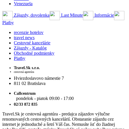
Venezuela
Zájazdy, dovolenka
Last Minute
Informácie
Platby
recenzie hotelov
travel news
Cestovné kancelárie
Zájazdy - Katalóg
Obchodné podmienky
Platby
Travel.Sk s.r.o.
cestovná agentúra
Hviezdoslavovo námestie 7
811 02 Bratislava
Callcentrum
pondelok - piatok 09:00 - 17:00
02/33 872 835
Travel.Sk je cestovná agentúra - predajca zájazdov výlučne
renomovaných cestovných kancelárií. Obstaranie zájazdu cez
internet je jednoduché a šetrí Váš čas. Nemusíte ísť do žiadnej