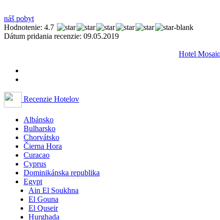
náš pobyt
Hodnotenie: 4.7
Dátum pridania recenzie: 09.05.2019
Hotel Mosaiqu
Recenzie Hotelov
Albánsko
Bulharsko
Chorvátsko
Čierna Hora
Curacao
Cyprus
Dominikánska republika
Egypt
Ain El Soukhna
El Gouna
El Quseir
Hurghada