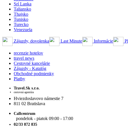
Srí Lanka
Taliansko
Thajsko
Tunisko
Turecko
Venezuela
Zájazdy, dovolenka
Last Minute
Informácie
Pl
recenzie hotelov
travel news
Cestovné kancelárie
Zájazdy - Katalóg
Obchodné podmienky
Platby
Travel.Sk s.r.o.
cestovná agentúra
Hviezdoslavovo námestie 7
811 02 Bratislava
Callcentrum
pondelok - piatok 09:00 - 17:00
02/33 872 835