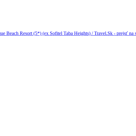
e Beach Resort (5*) (ex Sofitel Taba Heights) / Travel.Sk - prejsť na 