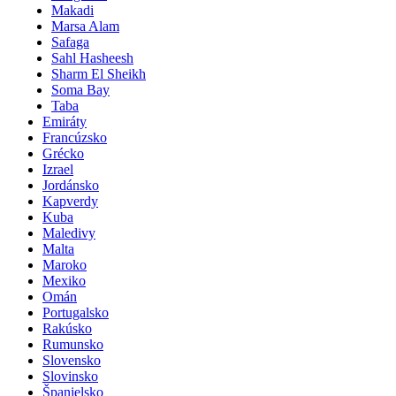
Makadi
Marsa Alam
Safaga
Sahl Hasheesh
Sharm El Sheikh
Soma Bay
Taba
Emiráty
Francúzsko
Grécko
Izrael
Jordánsko
Kapverdy
Kuba
Maledivy
Malta
Maroko
Mexiko
Omán
Portugalsko
Rakúsko
Rumunsko
Slovensko
Slovinsko
Španielsko