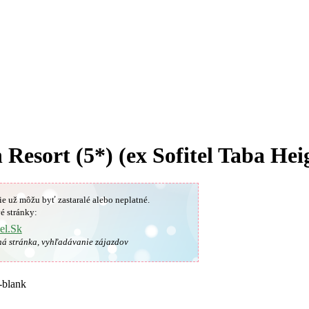
Resort (5*) (ex Sofitel Taba Hei
ie už môžu byť zastaralé alebo neplatné.
é stránky:
el.Sk
ná stránka, vyhľadávanie zájazdov