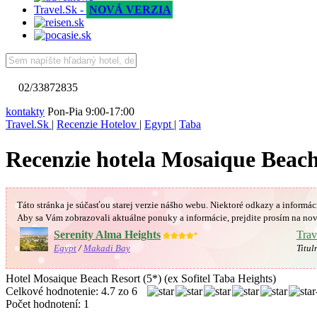
Travel.Sk -
NOVÁ VERZIA
02/33872835
kontakty
Pon-Pia 9:00-17:00
Travel.Sk
|
Recenzie Hotelov
|
Egypt
|
Taba
Recenzie hotela Mosaique Beach 
Táto stránka je súčasťou starej verzie nášho webu. Niektoré odkazy a informác
Aby sa Vám
zobrazovali aktuálne ponuky a informácie, prejdite prosím na nov
Serenity Alma Heights
Trav
★★★★
★
Egypt
/
Makadi Bay
Titul
Hotel Mosaique Beach Resort (5*) (ex Sofitel Taba Heights)
Celkové hodnotenie:
4.7
zo
6
Počet hodnotení:
1