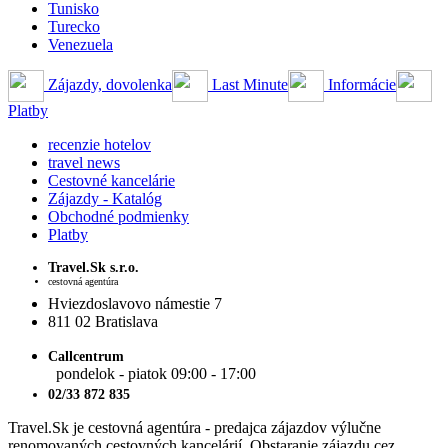
Tunisko
Turecko
Venezuela
Zájazdy, dovolenka
Last Minute
Informácie
Platby
recenzie hotelov
travel news
Cestovné kancelárie
Zájazdy - Katalóg
Obchodné podmienky
Platby
Travel.Sk s.r.o.
cestovná agentúra
Hviezdoslavovo námestie 7
811 02 Bratislava
Callcentrum
pondelok - piatok 09:00 - 17:00
02/33 872 835
Travel.Sk je cestovná agentúra - predajca zájazdov výlučne
renomovaných cestovných kancelárií. Obstaranie zájazdu cez