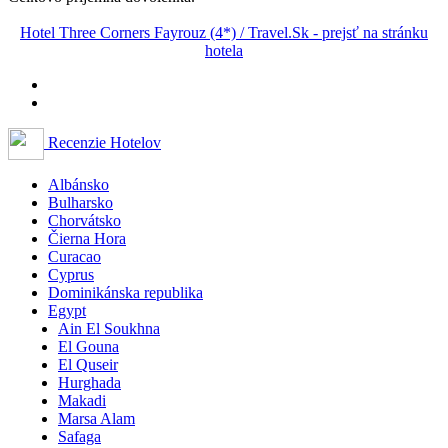
Hotel Three Corners Fayrouz (4*) / Travel.Sk - prejsť na stránku
hotela
Recenzie Hotelov
Albánsko
Bulharsko
Chorvátsko
Čierna Hora
Curacao
Cyprus
Dominikánska republika
Egypt
Ain El Soukhna
El Gouna
El Quseir
Hurghada
Makadi
Marsa Alam
Safaga