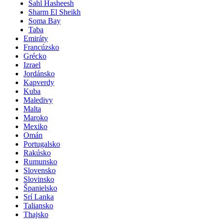
Sahl Hasheesh
Sharm El Sheikh
Soma Bay
Taba
Emiráty
Francúzsko
Grécko
Izrael
Jordánsko
Kapverdy
Kuba
Maledivy
Malta
Maroko
Mexiko
Omán
Portugalsko
Rakúsko
Rumunsko
Slovensko
Slovinsko
Španielsko
Srí Lanka
Taliansko
Thajsko