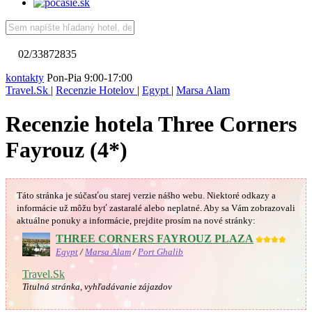
02/33872835
kontakty
Pon-Pia 9:00-17:00
Travel.Sk
|
Recenzie Hotelov
|
Egypt
|
Marsa Alam
Recenzie hotela Three Corners
Fayrouz (4*)
Táto stránka je súčasťou starej verzie nášho webu. Niektoré odkazy a
informácie už môžu byť zastaralé alebo neplatné.
Aby sa Vám
zobrazovali
aktuálne ponuky a informácie, prejdite prosím na nové stránky:
THREE CORNERS FAYROUZ PLAZA
★★★★
Egypt
/
Marsa Alam
/
Port Ghalib
Travel.Sk
Titulná stránka, vyhľadávanie zájazdov