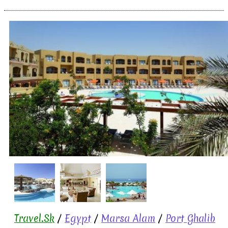
Travel.Sk
/
Egypt
/
Marsa Alam
/
Port Ghalib