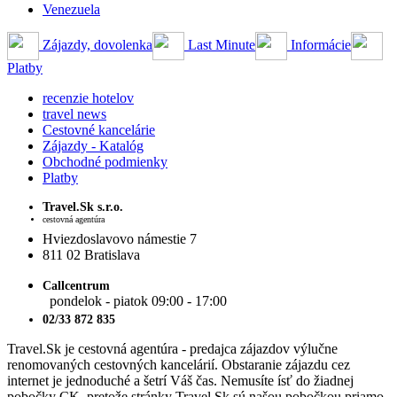
Venezuela
Zájazdy, dovolenka
Last Minute
Informácie
Platby
recenzie hotelov
travel news
Cestovné kancelárie
Zájazdy - Katalóg
Obchodné podmienky
Platby
Travel.Sk s.r.o.
cestovná agentúra
Hviezdoslavovo námestie 7
811 02 Bratislava
Callcentrum
pondelok - piatok 09:00 - 17:00
02/33 872 835
Travel.Sk je cestovná agentúra - predajca zájazdov výlučne
renomovaných cestovných kancelárií. Obstaranie zájazdu cez
internet je jednoduché a šetrí Váš čas. Nemusíte ísť do žiadnej
pobočky CK, pretože stránky Travel.Sk sú našou pobočkou priamo