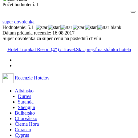
Počet hodnotení:
1
super dovolenka
Hodnotenie: 5.1
Dátum pridania recenzie: 16.08.2017
Super dovolenka za super cenu na poslednú chvílu
Hotel Tropikal Resort (4*) / Travel.Sk - prejsť na stránku hotela
Recenzie Hotelov
Albánsko
Durres
Saranda
Shengjin
Bulharsko
Chorvátsko
Čierna Hora
Curacao
Cyprus