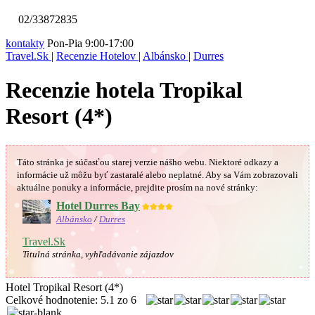
02/33872835
kontakty
Pon-Pia 9:00-17:00
Travel.Sk
|
Recenzie Hotelov
|
Albánsko
|
Durres
Recenzie hotela Tropikal
Resort (4*)
Táto stránka je súčasťou starej verzie nášho webu. Niektoré odkazy a
informácie už môžu byť zastaralé alebo neplatné.
Aby sa Vám
zobrazovali
aktuálne ponuky a informácie, prejdite prosím na nové stránky:
Hotel Durres Bay
★★★★
Albánsko
/
Durres
Travel.Sk
Titulná stránka, vyhľadávanie zájazdov
Hotel Tropikal Resort (4*)
Celkové hodnotenie:
5.1
zo
6