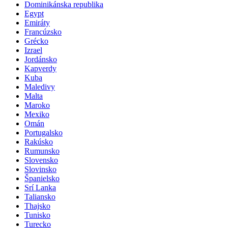
Dominikánska republika
Egypt
Emiráty
Francúzsko
Grécko
Izrael
Jordánsko
Kapverdy
Kuba
Maledivy
Malta
Maroko
Mexiko
Omán
Portugalsko
Rakúsko
Rumunsko
Slovensko
Slovinsko
Španielsko
Srí Lanka
Taliansko
Thajsko
Tunisko
Turecko