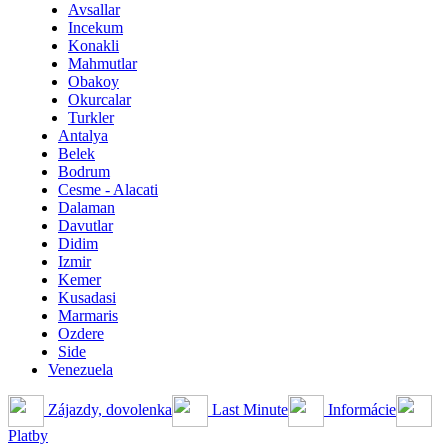
Avsallar
Incekum
Konakli
Mahmutlar
Obakoy
Okurcalar
Turkler
Antalya
Belek
Bodrum
Cesme - Alacati
Dalaman
Davutlar
Didim
Izmir
Kemer
Kusadasi
Marmaris
Ozdere
Side
Venezuela
Zájazdy, dovolenka
Last Minute
Informácie
Platby