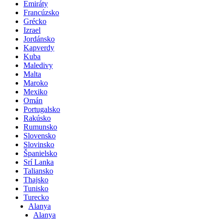
Emiráty
Francúzsko
Grécko
Izrael
Jordánsko
Kapverdy
Kuba
Maledivy
Malta
Maroko
Mexiko
Omán
Portugalsko
Rakúsko
Rumunsko
Slovensko
Slovinsko
Španielsko
Srí Lanka
Taliansko
Thajsko
Tunisko
Turecko
Alanya
Alanya