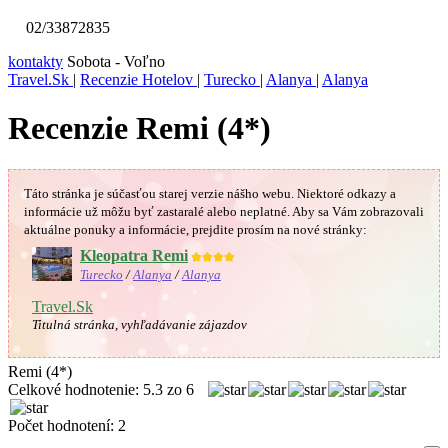
02/33872835
kontakty
Sobota - Voľno
Travel.Sk
|
Recenzie Hotelov
|
Turecko
|
Alanya
|
Alanya
Recenzie Remi (4*)
Táto stránka je súčasťou starej verzie nášho webu. Niektoré odkazy a
informácie už môžu byť zastaralé alebo neplatné.
Aby sa Vám
zobrazovali
aktuálne ponuky a informácie, prejdite prosím na nové stránky:
Kleopatra Remi
★★★★
Turecko
/
Alanya
/
Alanya
Travel.Sk
Titulná stránka, vyhľadávanie zájazdov
Remi (4*)
Celkové hodnotenie:
5.3
zo
6
Počet hodnotení:
2