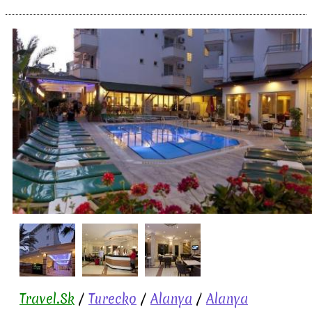
Travel.Sk
/
Turecko
/
Alanya
/
Alanya