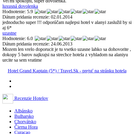
Veľmi spokojní, super dovolenka.
luxusná dovolenka
Hodnotenie: 5.9
Dátum pridania recenzie: 02.01.2014
jednoducho super !!! odporúčam najlepsi hotel v alanyi zaslužil by si
aj 6*
uzastne
Hodnotenie: 6.0
Dátum pridania recenzie: 24.06.2013
Mozem len vrelo doporucit je tu vsetko uzasne lahko sa dohovorite ,
dokopy 5 barov najkrajsi na strechce hotela z vyhladom na alaniyu
urcite sa sem vratime
Hotel Grand Kaptain (5*) / Travel.Sk - prejsť na stránku hotela
Recenzie Hotelov
Albánsko
Bulharsko
Chorvátsko
Čierna Hora
Curacao