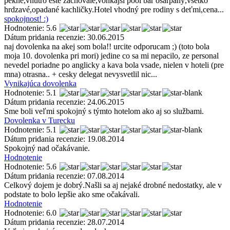
pekné,vnútro ešte zachovalé,vonkajší pool bar ošarpaný,všetko
hrdzavé,opadané kachličky.Hotel vhodný pre rodiny s deťmi,cena...
spokojnost! :)
Hodnotenie: 5.6
Dátum pridania recenzie: 30.06.2015
naj dovolenka na akej som bola!! urcite odporucam ;) (toto bola
moja 10. dovolenka pri mori) jedine co sa mi nepacilo, ze personal
nevedel poriadne po anglicky a kava bola vsade, nielen v hoteli (pre
mna) otrasna.. + cesky delegat nevysvetlil nic...
Vynikajúca dovolenka
Hodnotenie: 5.1
Dátum pridania recenzie: 24.06.2015
Sme boli veľmi spokojný s týmto hotelom ako aj so službami.
Dovolenka v Turecku
Hodnotenie: 5.1
Dátum pridania recenzie: 19.08.2014
Spokojný nad očakávanie.
Hodnotenie
Hodnotenie: 5.6
Dátum pridania recenzie: 07.08.2014
Celkový dojem je dobrý.Našli sa aj nejaké drobné nedostatky, ale v
podstate to bolo lepšie ako sme očakávali.
Hodnotenie
Hodnotenie: 6.0
Dátum pridania recenzie: 28.07.2014