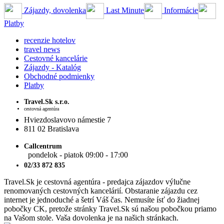
Zájazdy, dovolenka
Last Minute
Informácie
Platby
recenzie hotelov
travel news
Cestovné kancelárie
Zájazdy - Katalóg
Obchodné podmienky
Platby
Travel.Sk s.r.o.
cestovná agentúra
Hviezdoslavovo námestie 7
811 02 Bratislava
Callcentrum
pondelok - piatok 09:00 - 17:00
02/33 872 835
Travel.Sk je cestovná agentúra - predajca zájazdov výlučne
renomovaných cestovných kancelárií. Obstaranie zájazdu cez
internet je jednoduché a šetrí Váš čas. Nemusíte ísť do žiadnej
pobočky CK, pretože stránky Travel.Sk sú našou pobočkou priamo
na Vašom stole. Vaša dovolenka je na našich stránkach.