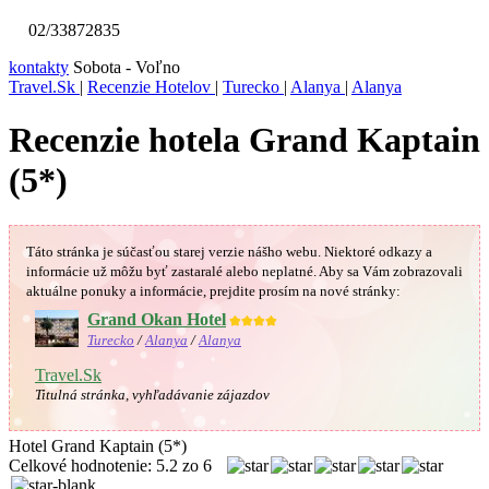
02/33872835
kontakty
Sobota - Voľno
Travel.Sk
|
Recenzie Hotelov
|
Turecko
|
Alanya
|
Alanya
Recenzie hotela Grand Kaptain
(5*)
Táto stránka je súčasťou starej verzie nášho webu. Niektoré odkazy a
informácie už môžu byť zastaralé alebo neplatné.
Aby sa Vám
zobrazovali
aktuálne ponuky a informácie, prejdite prosím na nové stránky:
Grand Okan Hotel
★★★★
Turecko
/
Alanya
/
Alanya
Travel.Sk
Titulná stránka, vyhľadávanie zájazdov
Hotel Grand Kaptain (5*)
Celkové hodnotenie:
5.2
zo
6