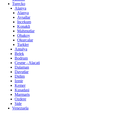
Turecko
Alanya
Alanya
Avsallar
Incekum
Konakli
Mahmutlar
Obakoy
Okurcalar
Turkler
Antalya
Belek
Bodrum
Cesme - Alacati
Dalaman
Davutlar
Didim
Izmir
Kemer
Kusadasi
Marmaris
Ozdere
Side
Venezuela