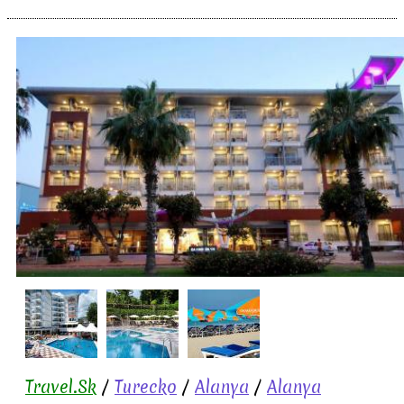
Travel.Sk
/
Turecko
/
Alanya
/
Alanya