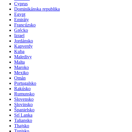
Cyprus
Dominikánska republika
Egypt
Emiráty
Francúzsko
Grécko
Izrael
Jordánsko
Kapverdy
Kuba
Maledivy
Malta
Maroko
Mexiko
Omán
Portugalsko
Rakúsko
Rumunsko
Slovensko
Slovinsko
Španielsko
Srí Lanka
Taliansko
Thajsko
Tunisko